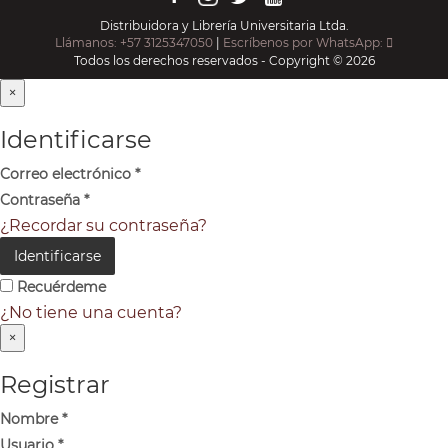
Distribuidora y Librería Universitaria Ltda.
Llámanos: +57 3125347050
|
Escríbenos por WhatsApp:
Todos los derechos reservados - Copyright © 2026
×
Identificarse
Correo electrónico
*
Contraseña
*
¿Recordar su contraseña?
Identificarse
Recuérdeme
¿No tiene una cuenta?
×
Registrar
Nombre
*
Usuario
*