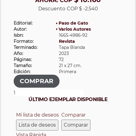
AHORA:
COP
Descuento
COP $ -2.540
Editorial:
Paso de Gato
Autor:
Varios Autores
Isbn:
1665-4986-92
Formato:
Revista
Terminado:
Tapa Blanda
Año:
2023
Páginas:
72
Tamaño:
21 x 27 cm.
Edición:
Primera
ÚLTIMO EJEMPLAR DISPONIBLE
Mi lista de deseos
Comparar
Lista de deseos
Comparar
Vista Rápida