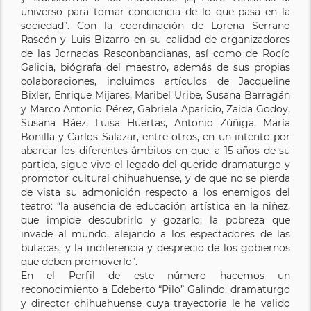
universo para tomar conciencia de lo que pasa en la
sociedad”. Con la coordinación de Lorena Serrano
Rascón y Luis Bizarro en su calidad de organizadores
de las Jornadas Rasconbandianas, así como de Rocío
Galicia, biógrafa del maestro, además de sus propias
colaboraciones, incluimos artículos de Jacqueline
Bixler, Enrique Mijares, Maribel Uribe, Susana Barragán
y Marco Antonio Pérez, Gabriela Aparicio, Zaida Godoy,
Susana Báez, Luisa Huertas, Antonio Zúñiga, María
Bonilla y Carlos Salazar, entre otros, en un intento por
abarcar los diferentes ámbitos en que, a 15 años de su
partida, sigue vivo el legado del querido dramaturgo y
promotor cultural chihuahuense, y de que no se pierda
de vista su admonición respecto a los enemigos del
teatro: “la ausencia de educación artística en la niñez,
que impide descubrirlo y gozarlo; la pobreza que
invade al mundo, alejando a los espectadores de las
butacas, y la indiferencia y desprecio de los gobiernos
que deben promoverlo”.
En el Perfil de este número hacemos un
reconocimiento a Edeberto “Pilo” Galindo, dramaturgo
y director chihuahuense cuya trayectoria le ha valido