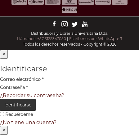
Distribuidora y Librería Universitaria Ltda.
Llámanos: +57 3125347050
|
Escríbenos por WhatsApp:
Todos los derechos reservados - Copyright © 2026
×
Identificarse
Correo electrónico
*
Contraseña
*
¿Recordar su contraseña?
Identificarse
Recuérdeme
¿No tiene una cuenta?
×