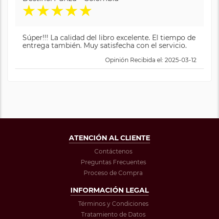
★
★
★
★
★
Súper!!! La calidad del libro excelente. El tiempo de
entrega también. Muy satisfecha con el servicio.
Opinión Recibida el: 2025-03-12
ATENCIÓN AL CLIENTE
Contáctenos
Preguntas Frecuentes
Proceso de Compra
INFORMACIÓN LEGAL
Términos y Condiciones
Tratamiento de Datos