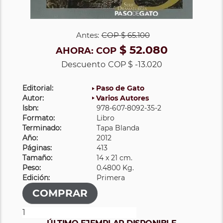
Antes:
COP
$ 65.100
$ 52.080
AHORA:
COP
Descuento
COP $ -13.020
Editorial:
Paso de Gato
Autor:
Varios Autores
Isbn:
978-607-8092-35-2
Formato:
Libro
Terminado:
Tapa Blanda
Año:
2012
Páginas:
413
Tamaño:
14 x 21 cm.
Peso:
0.4800 Kg.
Edición:
Primera