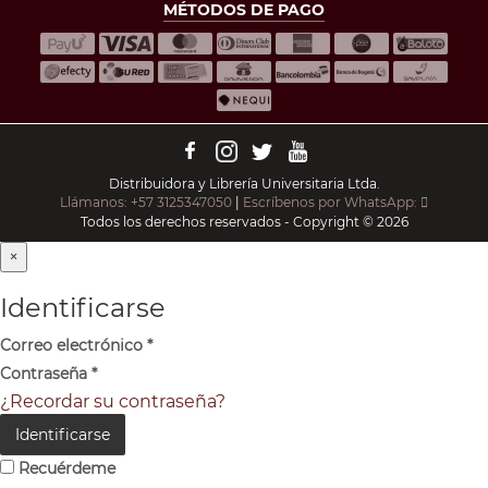
MÉTODOS DE PAGO
Distribuidora y Librería Universitaria Ltda.
Llámanos: +57 3125347050
|
Escríbenos por WhatsApp:
Todos los derechos reservados - Copyright © 2026
×
Identificarse
Correo electrónico
*
Contraseña
*
¿Recordar su contraseña?
Identificarse
Recuérdeme