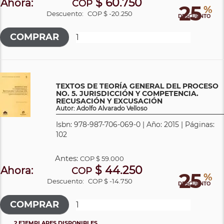
$ 60.750
Ahora:
COP
25
%
Descuento:
COP $ -20.250
DESCUENTO
TEXTOS DE TEORÍA GENERAL DEL PROCESO
NO. 5. JURISDICCIÓN Y COMPETENCIA.
RECUSACIÓN Y EXCUSACIÓN
Autor: Adolfo Alvarado Velloso
Isbn: 978-987-706-069-0 | Año: 2015 | Páginas:
102
Antes:
COP
$ 59.000
$ 44.250
Ahora:
COP
25
%
Descuento:
COP $ -14.750
DESCUENTO
2 EJEMPLARES DISPONIBLES