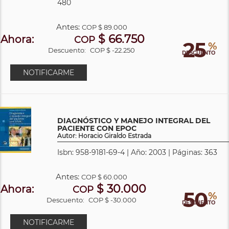
480
Antes:
COP
$ 89.000
$ 66.750
Ahora:
COP
25
%
Descuento:
COP $ -22.250
DESCUENTO
NOTIFICARME
DIAGNÓSTICO Y MANEJO INTEGRAL DEL
PACIENTE CON EPOC
Autor: Horacio Giraldo Estrada
Isbn: 958-9181-69-4 | Año: 2003 | Páginas: 363
Antes:
COP
$ 60.000
$ 30.000
Ahora:
COP
50
%
Descuento:
COP $ -30.000
DESCUENTO
NOTIFICARME