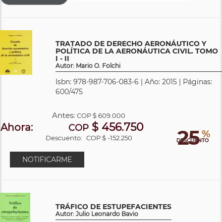
TRATADO DE DERECHO AERONÁUTICO Y
POLÍTICA DE LA AERONÁUTICA CIVIL. TOMO
I - II
Autor: Mario O. Folchi
Isbn: 978-987-706-083-6 | Año: 2015 | Páginas:
600/475
Antes:
COP
$ 609.000
$ 456.750
Ahora:
COP
25
%
Descuento:
COP $ -152.250
DESCUENTO
NOTIFICARME
TRÁFICO DE ESTUPEFACIENTES
Autor: Julio Leonardo Bavio