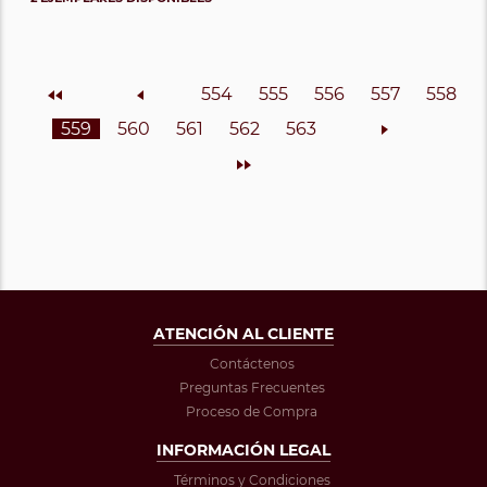
Inicio
Anterior
554
555
556
557
558
559
560
561
562
563
Siguiente
Final
ATENCIÓN AL CLIENTE
Contáctenos
Preguntas Frecuentes
Proceso de Compra
INFORMACIÓN LEGAL
Términos y Condiciones