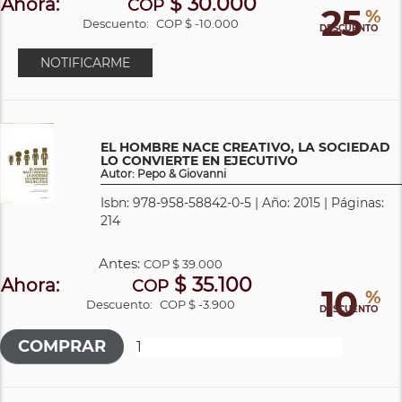
$ 30.000
Ahora:
COP
25
%
Descuento:
COP $ -10.000
DESCUENTO
NOTIFICARME
EL HOMBRE NACE CREATIVO, LA SOCIEDAD
LO CONVIERTE EN EJECUTIVO
Autor: Pepo & Giovanni
Isbn: 978-958-58842-0-5 | Año: 2015 | Páginas:
214
Antes:
COP
$ 39.000
$ 35.100
Ahora:
COP
10
%
Descuento:
COP $ -3.900
DESCUENTO