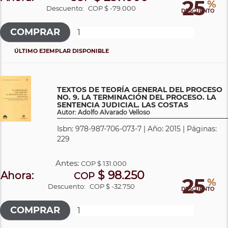
25
%
Descuento:
COP $ -79.000
DESCUENTO
ÚLTIMO EJEMPLAR DISPONIBLE
TEXTOS DE TEORÍA GENERAL DEL PROCESO
NO. 9. LA TERMINACIÓN DEL PROCESO. LA
SENTENCIA JUDICIAL. LAS COSTAS
Autor: Adolfo Alvarado Velloso
Isbn: 978-987-706-073-7 | Año: 2015 | Páginas:
229
Antes:
COP
$ 131.000
$ 98.250
Ahora:
COP
25
%
Descuento:
COP $ -32.750
DESCUENTO