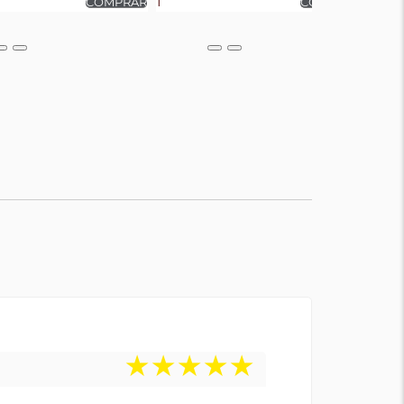
★
★
★
★
★