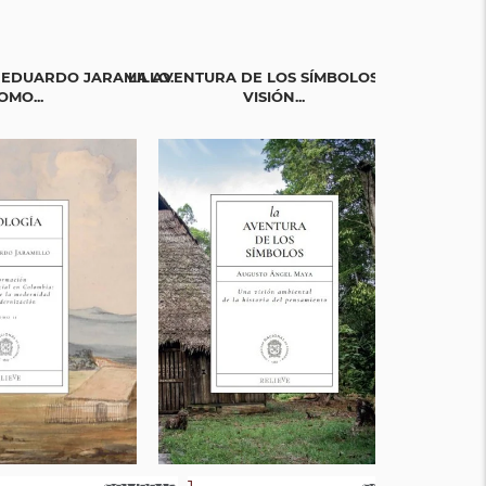
 EDUARDO JARAMILLO.
LA AVENTURA DE LOS SÍMBOLOS. UNA
TODOS ES
OMO...
VISIÓN...