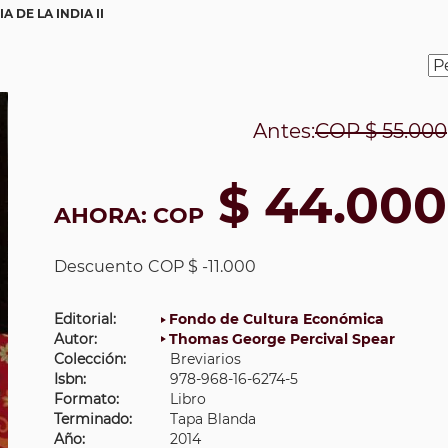
A DE LA INDIA II
Antes:
COP
$ 55.000
$ 44.000
AHORA:
COP
Descuento
COP $ -11.000
Editorial:
Fondo de Cultura Económica
Autor:
Thomas George Percival Spear
Colección:
Breviarios
Isbn:
978-968-16-6274-5
Formato:
Libro
Terminado:
Tapa Blanda
Año:
2014