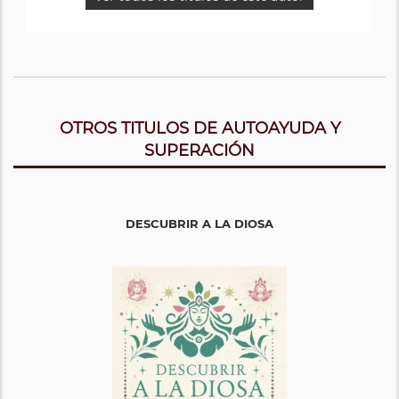
la rentabilidad, la productividad, la rotación, el
compromiso del cliente, la seguridad y la salud. Este
estudio, actualizado periódicamente, cubre
actualmente más de 82,000 unidades de negocios e
incluye 1.8 millones de empleados en 230
organizaciones en 49 industrias y en 73 países. Jim
también es coautor del bestseller del New York Times
OTROS TITULOS DE AUTOAYUDA Y
"12: Los elementos de la gran gestión" y del bestseller
del New York Times y Wall Street Journal "Bienestar:
SUPERACIÓN
los cinco elementos esenciales". Su investigación
también aparece en el clásico éxito de ventas "Primero,
rompa todas las reglas".
DESCUBRIR A LA DIOSA
Ver todos los titulos de este autor