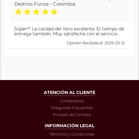
Destino: Funza - Colombia
★
★
★
★
★
Súper!!! La calidad del libro excelente. El tiempo de
entrega también. Muy satisfecha con el servicio.
Opinión Recibida el: 2025-03-12
ATENCIÓN AL CLIENTE
Contáctenos
Preguntas Frecuentes
Proceso de Compra
INFORMACIÓN LEGAL
Términos y Condiciones