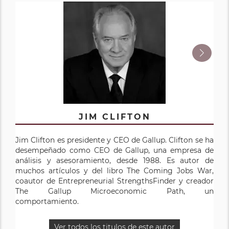
JIM CLIFTON
JIM HARTER
Jim Clifton es presidente y CEO de Gallup. Clifton se ha
Washington Post, "It's the Manager", publicado en 2019.
desempeñado como CEO de Gallup, una empresa de
Su trabajo ha aparecido en Harvard Business Review,
análisis y asesoramiento, desde 1988. Es autor de
The New York Times, The Wall Street Journal, Fast
muchos artículos y del libro The Coming Jobs War,
Company y Revista Time además de muchas
coautor de Entrepreneurial StrengthsFinder y creador
publicaciones académicas. El Dr. Harter es el
The Gallup Microeconomic Path, un
investigador principal y autor del primer estudio de
comportamiento.
múltiples organizaciones a gran escala para investigar
la relación entre el compromiso de los empleados de la
unidad de trabajo y los resultados comerciales, incluida
Ver todos los titulos de este autor