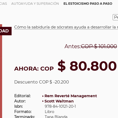
CIAS
AUTOAYUDA Y SUPERACIÓN
EL ESTOICISMO PASO A PASO
Cómo la sabiduría de sócrates ayuda a desarrollar la 
DAD
Antes:
COP
$ 101.000
$ 80.800
AHORA:
COP
Descuento
COP $ -20.200
Editorial:
Rem Reverté Management
Autor:
Scott Waltman
Isbn:
978-84-10121-20-1
Formato:
Libro
Terminado:
Tapa Blanda