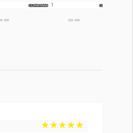
★
★
★
★
★