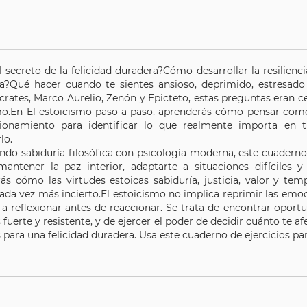
l secreto de la felicidad duradera?Cómo desarrollar la resilienc
da?Qué hacer cuando te sientes ansioso, deprimido, estresado
rates, Marco Aurelio, Zenón y Epicteto, estas preguntas eran ce
mo.En El estoicismo paso a paso, aprenderás cómo pensar como 
ionamiento para identificar lo que realmente importa en tu 
lo.
do sabiduría filosófica con psicología moderna, este cuaderno
, mantener la paz interior, adaptarte a situaciones difíciles
rás cómo las virtudes estoicas sabiduría, justicia, valor y te
a vez más incierto.El estoicismo no implica reprimir las emoci
a reflexionar antes de reaccionar. Se trata de encontrar oportun
fuerte y resistente, y de ejercer el poder de decidir cuánto te afec
s para una felicidad duradera. Usa este cuaderno de ejercicios par