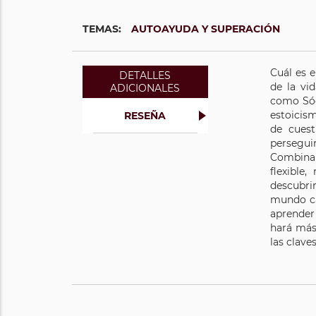
TEMAS:
AUTOAYUDA Y SUPERACIÓN
Cuál es e
DETALLES
de la vi
ADICIONALES
como Sóc
estoicis
RESEÑA
de cuest
perseguir
Combinan
flexible
descubri
mundo cad
aprender 
hará más 
las clave