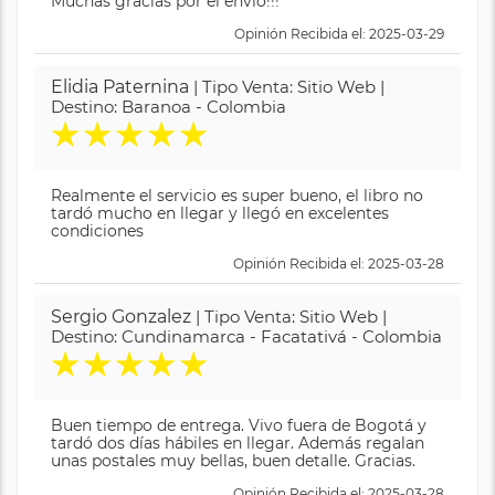
Muchas gracias por el envió!!!
Opinión Recibida el: 2025-03-29
Elidia Paternina
| Tipo Venta: Sitio Web |
Destino: Baranoa - Colombia
★
★
★
★
★
Realmente el servicio es super bueno, el libro no
tardó mucho en llegar y llegó en excelentes
condiciones
Opinión Recibida el: 2025-03-28
Sergio Gonzalez
| Tipo Venta: Sitio Web |
Destino: Cundinamarca - Facatativá - Colombia
★
★
★
★
★
Buen tiempo de entrega. Vivo fuera de Bogotá y
tardó dos días hábiles en llegar. Además regalan
unas postales muy bellas, buen detalle. Gracias.
Opinión Recibida el: 2025-03-28