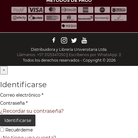
MÉTODOS DE PAGO
Distribuidora y Librería Universitaria Ltda.
Llámanos: +57 3125347050
|
Escríbenos por WhatsApp:
Todos los derechos reservados - Copyright © 2026
×
Identificarse
Correo electrónico
*
Contraseña
*
¿Recordar su contraseña?
Identificarse
Recuérdeme
¿No tiene una cuenta?