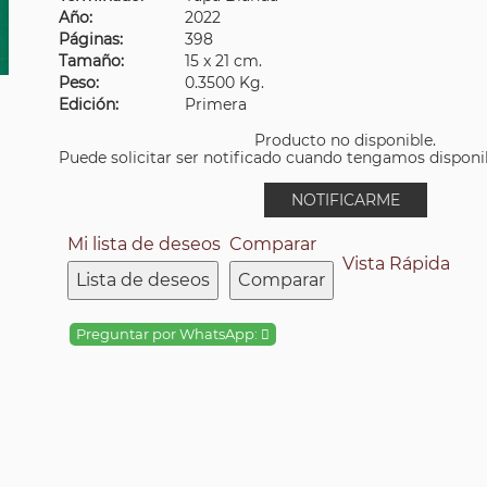
Año:
2022
Páginas:
398
Tamaño:
15 x 21 cm.
Peso:
0.3500 Kg.
Edición:
Primera
Producto no disponible.
Puede solicitar ser notificado cuando tengamos disponibi
NOTIFICARME
Mi lista de deseos
Comparar
Vista Rápida
Lista de deseos
Comparar
Preguntar por WhatsApp: