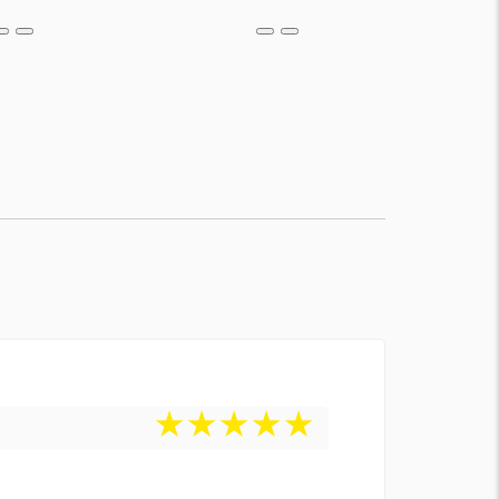
★
★
★
★
★