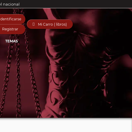
el nacional
Identificarse

Mi Carro ( libros)
Registrar
TEMAS