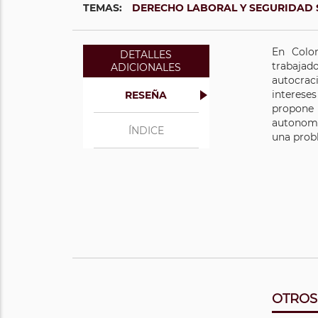
TEMAS:
DERECHO LABORAL Y SEGURIDAD 
En Colom
DETALLES
trabajad
ADICIONALES
autocraci
interese
RESEÑA
propone 
autonomía
ÍNDICE
una probl
OTROS