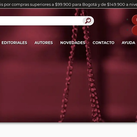
is por compras superiores a $99.900 para Bogotá y de $149.900 a niv
EDITORIALES
AUTORES
NOVEDADES
CONTACTO
AYUDA