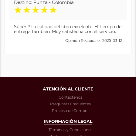
Destino: Funza - Colombia
★
★
★
★
★
Súper!!! La calidad del libro excelente. El tiempo de
entrega también. Muy satisfecha con el servicio.
Opinión Recibida el: 2025-03-12
ATENCIÓN AL CLIENTE
Contáctenos
Preguntas Frecuentes
Proceso de Compra
INFORMACIÓN LEGAL
Términos y Condiciones