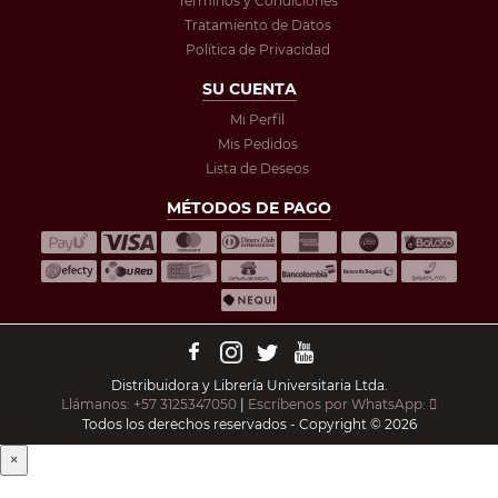
Términos y Condiciones
Tratamiento de Datos
Política de Privacidad
SU CUENTA
Mi Perfil
Mis Pedidos
Lista de Deseos
MÉTODOS DE PAGO
Distribuidora y Librería Universitaria Ltda.
Llámanos: +57 3125347050
|
Escríbenos por WhatsApp:
Todos los derechos reservados - Copyright © 2026
×