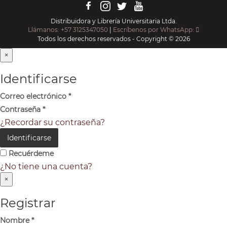
Distribuidora y Librería Universitaria Ltda.
Llámanos: +57 3125347050
|
Escríbenos por WhatsApp:
Todos los derechos reservados - Copyright © 2026
×
Identificarse
Correo electrónico
*
Contraseña
*
¿Recordar su contraseña?
Identificarse
Recuérdeme
¿No tiene una cuenta?
×
Registrar
Nombre
*