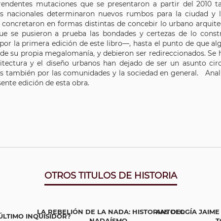
rendentes mutaciones que se presentaron a partir del 2010 t
s nacionales determinaron nuevos rumbos para la ciudad y l
 concretaron en formas distintas de concebir lo urbano arquite
que se pusieron a prueba las bondades y certezas de lo cons
por la primera edición de este libro—, hasta el punto de que al
 de su propia megalomanía, y debieron ser redireccionados. Se 
uitectura y el diseño urbanos han dejado de ser un asunto circ
os también por las comunidades y la sociedad en general. Anali
sente edición de esta obra.
OTROS TITULOS DE HISTORIA
LA REBELIÓN DE LA NADA: HISTORIAS DEL
ANTOLOGÍA JAIME
LTIMO INQUISIDOR?
NADAÍSMO...
T