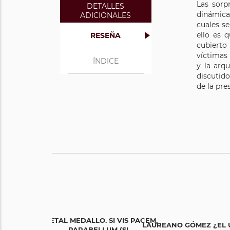
Las sorp
DETALLES
dinámica
ADICIONALES
cuales se
ello es 
RESEÑA
cubierto 
víctimas
ÍNDICE
y la arq
discutid
de la pre
METAL MEDALLO. SI VIS PACEM,
LAUREANO GÓMEZ ¿EL Ú
PARABELLUM (SI...