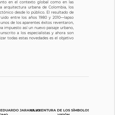
anto en el contexto global como en las
a arquitectura urbana de Colombia, los
ctónico desde lo público. El resultado de
truido entre los años 1980 y 2010—lapso
gunos de los aparentes éxitos reventaron,
ha impuesto así un nuevo paisaje urbano,
unscrito a los especialistas y ahora son
zar todas estas novedades es el objetivo
 EDUARDO JARAMILLO.
LA AVENTURA DE LOS SÍMBOLOS. UNA
TODOS ES
OMO...
VISIÓN...