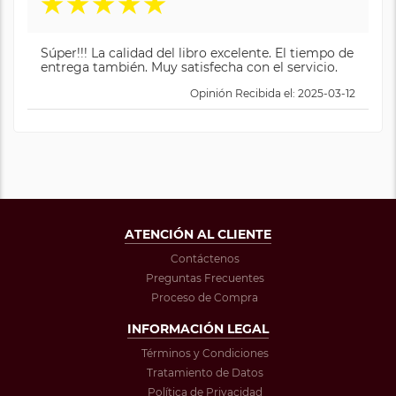
★
★
★
★
★
Súper!!! La calidad del libro excelente. El tiempo de
entrega también. Muy satisfecha con el servicio.
Opinión Recibida el: 2025-03-12
ATENCIÓN AL CLIENTE
Contáctenos
Preguntas Frecuentes
Proceso de Compra
INFORMACIÓN LEGAL
Términos y Condiciones
Tratamiento de Datos
Política de Privacidad