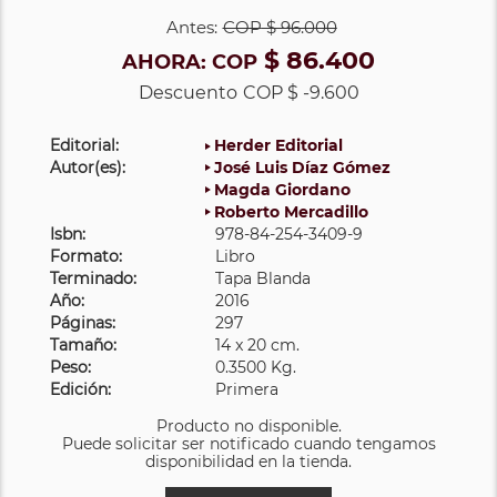
Antes:
COP
$ 96.000
$ 86.400
AHORA:
COP
Descuento
COP $ -9.600
Editorial:
Herder Editorial
Autor(es):
José Luis Díaz Gómez
Magda Giordano
Roberto Mercadillo
Isbn:
978-84-254-3409-9
Formato:
Libro
Terminado:
Tapa Blanda
Año:
2016
Páginas:
297
Tamaño:
14 x 20 cm.
Peso:
0.3500 Kg.
Edición:
Primera
Producto no disponible.
Puede solicitar ser notificado cuando tengamos
disponibilidad en la tienda.