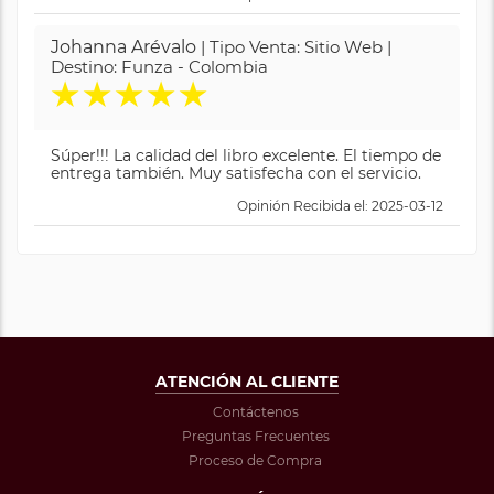
Johanna Arévalo
| Tipo Venta: Sitio Web |
Destino: Funza - Colombia
★
★
★
★
★
Súper!!! La calidad del libro excelente. El tiempo de
entrega también. Muy satisfecha con el servicio.
Opinión Recibida el: 2025-03-12
ATENCIÓN AL CLIENTE
Contáctenos
Preguntas Frecuentes
Proceso de Compra