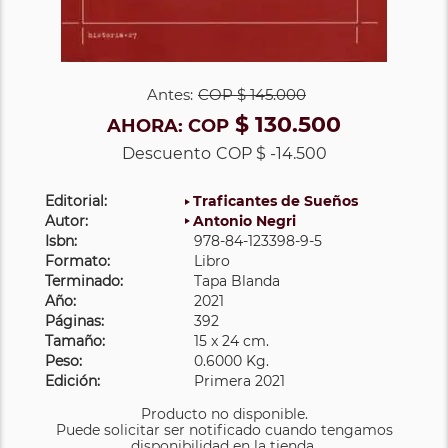
Antes:
COP
$ 145.000
$ 130.500
AHORA:
COP
Descuento
COP $ -14.500
Editorial:
Traficantes de Sueños
Autor:
Antonio Negri
Isbn:
978-84-123398-9-5
Formato:
Libro
Terminado:
Tapa Blanda
Año:
2021
Páginas:
392
Tamaño:
15 x 24 cm.
Peso:
0.6000 Kg.
Edición:
Primera 2021
Producto no disponible.
Puede solicitar ser notificado cuando tengamos
disponibilidad en la tienda.