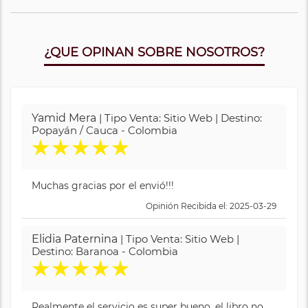
¿QUE OPINAN SOBRE NOSOTROS?
Yamid Mera
| Tipo Venta: Sitio Web | Destino:
Popayán / Cauca - Colombia
★
★
★
★
★
Muchas gracias por el envió!!!
Opinión Recibida el: 2025-03-29
Elidia Paternina
| Tipo Venta: Sitio Web |
Destino: Baranoa - Colombia
★
★
★
★
★
Realmente el servicio es super bueno, el libro no