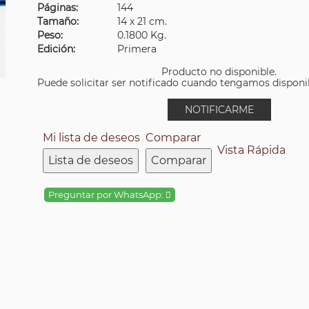
Páginas:
144
Tamaño:
14 x 21 cm.
Peso:
0.1800 Kg.
Edición:
Primera
Producto no disponible.
Puede solicitar ser notificado cuando tengamos disponibi
NOTIFICARME
Mi lista de deseos
Comparar
Vista Rápida
Lista de deseos
Comparar
Preguntar por WhatsApp: