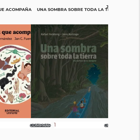
JAN LOOPER. Y
QUE ACOMPAÑA
UNA SOMBRA SOBRE TODA LA TIERRA