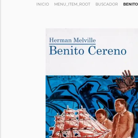
INICIO
MENU_ITEM_ROOT
BUSCADOR
BENIT