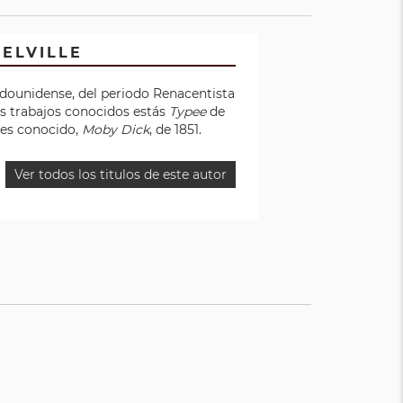
ELVILLE
tadounidense, del periodo Renacentista
s trabajos conocidos estás
Typee
de
l es conocido,
Moby Dick
, de 1851.
Ver todos los titulos de este autor