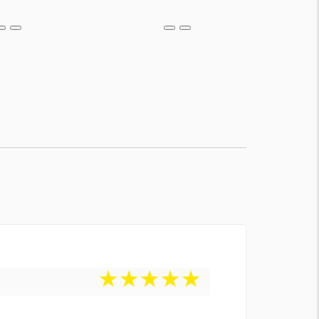
★
★
★
★
★