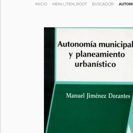
INICIO
MENU_ITEM_ROOT
BUSCADOR
AUTONO