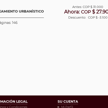
Antes:
COP
$ 31.000
Ahora:
$ 27.9
EAMIENTO URBANÍSTICO
COP
Descuento:
COP $ -3.100
áginas: 146
RMACIÓN LEGAL
SU CUENTA
inos y Condiciones
Mi Perfil