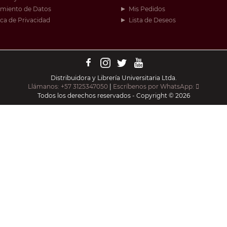
amiento de Datos
Mis Pedidos
ica de Privacidad
Lista de Deseos
Distribuidora y Librería Universitaria Ltda.
Llámanos: +57 3125347050
|
Escríbenos por WhatsApp:
Todos los derechos reservados - Copyright © 2026