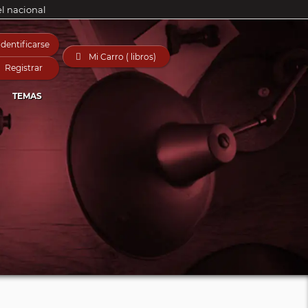
el nacional
Identificarse

Mi Carro ( libros)
Registrar
TEMAS