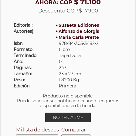
$ 71.100
AHORA:
COP
Descuento
COP $ -7.900
Editorial:
Susaeta Ediciones
Autor(es):
Alfonso de Giorgis
Maria Carla Prette
Isbn:
978-84-305-3482-2
Formato:
Libro
Terminado:
Tapa Dura
Año:
0
Páginas:
247
Tamaño:
23 x 27 cm.
Peso:
1.8200 Kg.
Edición:
Primera
Producto no disponible.
Puede solicitar ser notificado cuando tengamos
disponibilidad en la tienda.
NOTIFICARME
Mi lista de deseos
Comparar