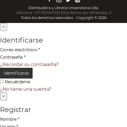
Distribuidora y Librería Universitaria Ltda.
Llámanos: +57 3125347050
|
Escríbenos por WhatsApp:
Todos los derechos reservados - Copyright © 2026
×
Identificarse
Correo electrónico
*
Contraseña
*
¿Recordar su contraseña?
Identificarse
Recuérdeme
¿No tiene una cuenta?
×
Registrar
Nombre
*
Usuario
*