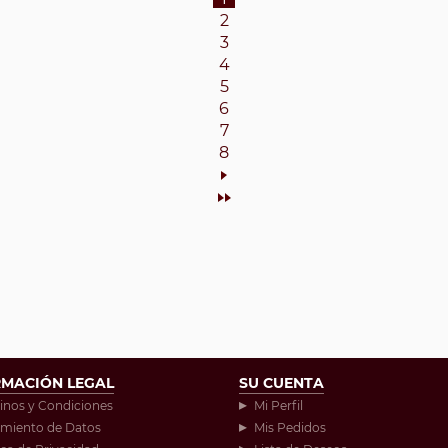
2
3
4
5
6
7
8
Siguiente
Final
RMACIÓN LEGAL
SU CUENTA
inos y Condiciones
Mi Perfil
amiento de Datos
Mis Pedidos