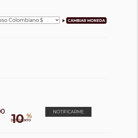
00
NOTIFICARME
10
%
0
DESCUENTO