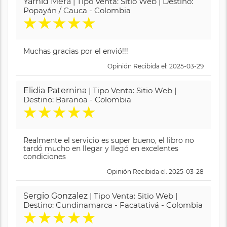
Yamid Mera
| Tipo Venta: Sitio Web | Destino:
Popayán / Cauca - Colombia
★
★
★
★
★
Muchas gracias por el envió!!!
Opinión Recibida el: 2025-03-29
Elidia Paternina
| Tipo Venta: Sitio Web |
Destino: Baranoa - Colombia
★
★
★
★
★
Realmente el servicio es super bueno, el libro no
tardó mucho en llegar y llegó en excelentes
condiciones
Opinión Recibida el: 2025-03-28
Sergio Gonzalez
| Tipo Venta: Sitio Web |
Destino: Cundinamarca - Facatativá - Colombia
★
★
★
★
★