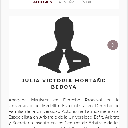
AUTORES
RESEÑA
ÍNDICE
JULIA VICTORIA MONTAÑO
PEDRO PABLO CARDONA
GALEANO
BEDOYA
Abogada Magister en Derecho Procesal de la
Abogado y Magister en Derecho Procesal de la
Universidad de Medellín. Especialista en Derecho de
Universidad de Medellín. Docente en el campo del
Familia de la Universidad Autónoma Latinoamericana.
Derecho procesal de pregrado y posgrado en varias
Especialista en Arbitraje de la Universidad Eafit. Árbitro
universidades del país. Tratadista de Derecho Procesal
y Secretaria inscrita en los Centros de Arbitraje de las
Civil. Conferencista, consultor, asesor y litigante en