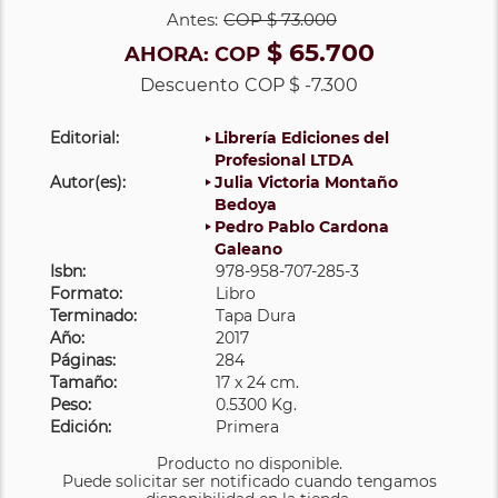
Antes:
COP
$ 73.000
$ 65.700
AHORA:
COP
Descuento
COP $ -7.300
Editorial:
Librería Ediciones del
Profesional LTDA
Autor(es):
Julia Victoria Montaño
Bedoya
Pedro Pablo Cardona
Galeano
Isbn:
978-958-707-285-3
Formato:
Libro
Terminado:
Tapa Dura
Año:
2017
Páginas:
284
Tamaño:
17 x 24 cm.
Peso:
0.5300 Kg.
Edición:
Primera
Producto no disponible.
Puede solicitar ser notificado cuando tengamos