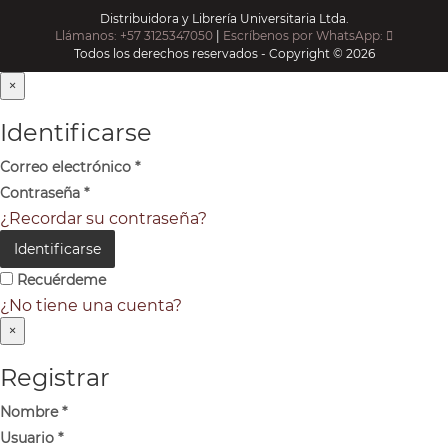
Distribuidora y Librería Universitaria Ltda.
Llámanos: +57 3125347050
|
Escríbenos por WhatsApp:
Todos los derechos reservados - Copyright © 2026
×
Identificarse
Correo electrónico
*
Contraseña
*
¿Recordar su contraseña?
Identificarse
Recuérdeme
¿No tiene una cuenta?
×
Registrar
Nombre
*
Usuario
*