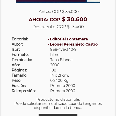
Antes:
COP
$ 34.000
$ 30.600
AHORA:
COP
Descuento
COP $ -3.400
Editorial:
Editorial Fontamara
Autor:
Leonel Pereznieto Castro
Isbn:
968-476-340-9
Formato:
Libro
Terminado:
Tapa Blanda
Año:
2006
Páginas:
188
Tamaño:
14 x 21 cm.
Peso:
0.2400 Kg.
Edición:
Primera 2000
Reimpresión:
Primera 2006
Producto no disponible.
Puede solicitar ser notificado cuando tengamos
disponibilidad en la tienda.