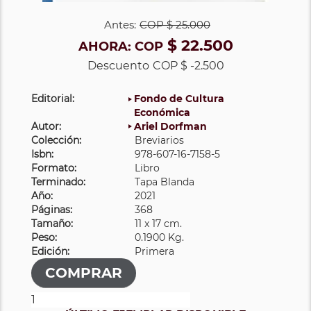
Antes:
COP
$ 25.000
$ 22.500
AHORA:
COP
Descuento
COP $ -2.500
Editorial:
Fondo de Cultura
Económica
Autor:
Ariel Dorfman
Colección:
Breviarios
Isbn:
978-607-16-7158-5
Formato:
Libro
Terminado:
Tapa Blanda
Año:
2021
Páginas:
368
Tamaño:
11 x 17 cm.
Peso:
0.1900 Kg.
Edición:
Primera