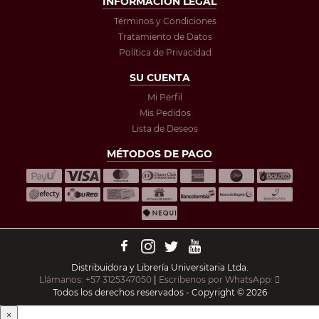
INFORMACIÓN LEGAL
Términos y Condiciones
Tratamiento de Datos
Política de Privacidad
SU CUENTA
Mi Perfil
Mis Pedidos
Lista de Deseos
MÉTODOS DE PAGO
Distribuidora y Librería Universitaria Ltda.
Llámanos: +57 3125347050
|
Escríbenos por WhatsApp:
Todos los derechos reservados - Copyright © 2026
×