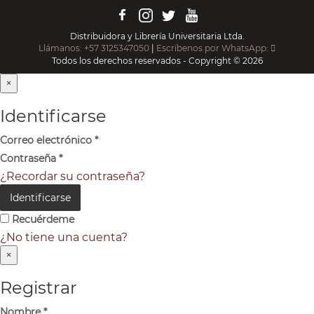
Distribuidora y Librería Universitaria Ltda.
Llámanos: +57 3125347050
|
Escríbenos por WhatsApp:
Todos los derechos reservados - Copyright © 2026
×
Identificarse
Correo electrónico
*
Contraseña
*
¿Recordar su contraseña?
Identificarse
Recuérdeme
¿No tiene una cuenta?
×
Registrar
Nombre
*