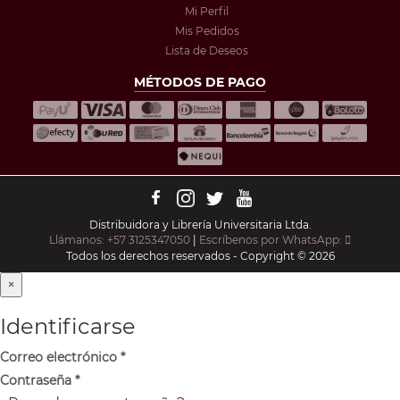
Mi Perfil
Mis Pedidos
Lista de Deseos
MÉTODOS DE PAGO
Distribuidora y Librería Universitaria Ltda.
Llámanos: +57 3125347050
|
Escríbenos por WhatsApp:
Todos los derechos reservados - Copyright © 2026
×
Identificarse
Correo electrónico
*
Contraseña
*