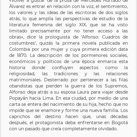
«Volver a gustar de la prosa de Mercedes Hurtado de
Álvarez es entrar en relación con la voz, el sentimiento,
los valores y las ideas de las escritoras de dos siglos
atrás, lo que amplía las perspectivas de estudio de la
literatura femenina del siglo XIX, que se ha visto
limitado precisamente por no tener acceso a las
obras», dice la prologuista de ‘Alfonso: Cuadros de
costumbres’, quizás la primera novela publicada en
Colombia por una mujer y cuya primera edición data
de 1870. La descripción de los pormenores sociales,
económicos y políticos de una época enmarca esta
historia donde confluyen aspectos como la
religiosidad, las tradiciones y las relaciones
matrimoniales. Desterrado por pertenecer a las filas
obandistas que pierden la guerra de los Supremos,
Alfonso deja atrás a su esposa Laura para viajar desde
Popayán hacia Lima. En esa ciudad, por medio de una
carta se entera del nacimiento de su hija, hecho que no
impide que se enamore y forme una nueva familia. Los
caprichos del destino hacen que, unas décadas
después, el protagonista deba enfrentarse en Bogotá
con un pasado que creía completamente olvidado.