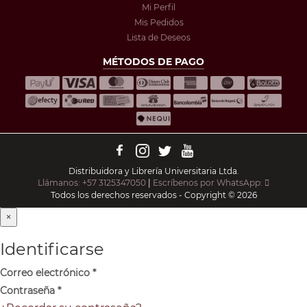
Mi Perfil
Mis Pedidos
Lista de Deseos
MÉTODOS DE PAGO
Distribuidora y Librería Universitaria Ltda.
Llámanos: +57 3125347050
|
Escríbenos por WhatsApp:
Todos los derechos reservados - Copyright © 2026
×
Identificarse
Correo electrónico
*
Contraseña
*