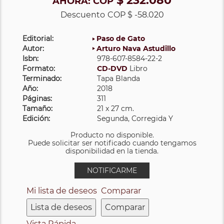
$ 232.080
AHORA:
COP
Descuento
COP $ -58.020
Editorial:
Paso de Gato
Autor:
Arturo Nava Astudillo
Isbn:
978-607-8584-22-2
Formato:
CD-DVD
Libro
Terminado:
Tapa Blanda
Año:
2018
Páginas:
311
Tamaño:
21 x 27 cm.
Edición:
Segunda, Corregida Y
Producto no disponible.
Puede solicitar ser notificado cuando tengamos
disponibilidad en la tienda.
NOTIFICARME
Mi lista de deseos
Comparar
Lista de deseos
Comparar
Vista Rápida