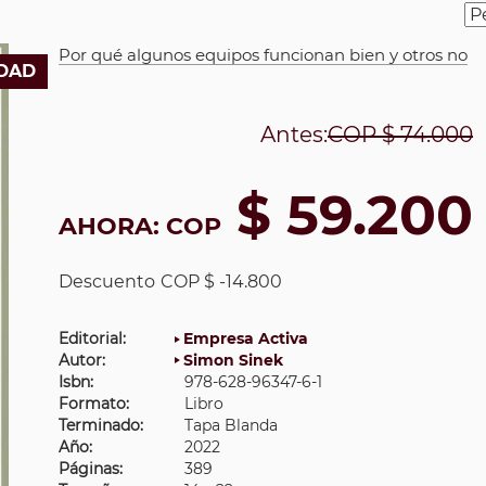
Por qué algunos equipos funcionan bien y otros no
DAD
Antes:
COP
$ 74.000
$ 59.200
AHORA:
COP
Descuento
COP $ -14.800
Editorial:
Empresa Activa
Autor:
Simon Sinek
Isbn:
978-628-96347-6-1
Formato:
Libro
Terminado:
Tapa Blanda
Año:
2022
Páginas:
389