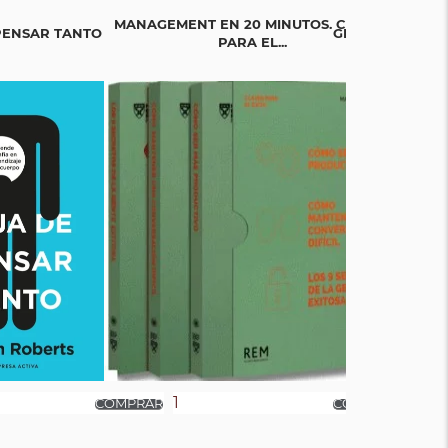
MANAGEMENT EN 20 MINUTOS. CLAVES
PENSAR TANTO
GER GESTIÓN E
PARA EL...