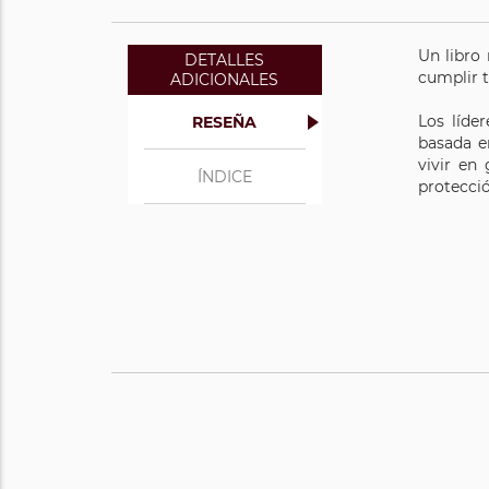
Un libro 
DETALLES
cumplir t
ADICIONALES
Los líde
RESEÑA
basada e
vivir en
ÍNDICE
protecci