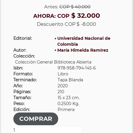
Antes:
COP
$ 40.000
$ 32.000
AHORA:
COP
Descuento
COP $ -8.000
Editorial:
Universidad Nacional de
Colombia
Autor:
María Himelda Ramírez
Colección:
Colección General Biblioteca Abierta
Isbn:
978-958-794-145-6
Formato:
Libro
Terminado:
Tapa Blanda
Año:
2020
Páginas:
210
Tamaño:
15 x 23 cm.
Peso:
0.2500 Kg.
Edición:
Primera