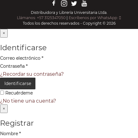
Distribuidora y Librería Universitaria Ltda.
Llámanos: +57 3125347050
|
Escríbenos por WhatsApp:
Todos los derechos reservados - Copyright © 2026
×
Identificarse
Correo electrónico
*
Contraseña
*
¿Recordar su contraseña?
Identificarse
Recuérdeme
¿No tiene una cuenta?
×
Registrar
Nombre
*