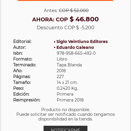
Antes:
COP
$ 52.000
$ 46.800
AHORA:
COP
Descuento
COP $ -5.200
Editorial:
Siglo Veintiuno Editores
Autor:
Eduardo Galeano
Isbn:
978-958-665-492-0
Formato:
Libro
Terminado:
Tapa Blanda
Año:
2018
Páginas:
227
Tamaño:
14 x 21 cm.
Peso:
0.2420 Kg.
Edición:
Primera
Reimpresión:
Primera 2018
Producto no disponible.
Puede solicitar ser notificado cuando tengamos
disponibilidad en la tienda.
NOTIFICARME