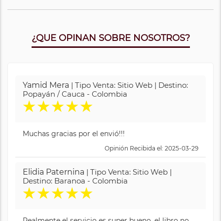
¿QUE OPINAN SOBRE NOSOTROS?
Yamid Mera
| Tipo Venta: Sitio Web | Destino:
Popayán / Cauca - Colombia
★
★
★
★
★
Muchas gracias por el envió!!!
Opinión Recibida el: 2025-03-29
Elidia Paternina
| Tipo Venta: Sitio Web |
Destino: Baranoa - Colombia
★
★
★
★
★
Realmente el servicio es super bueno, el libro no