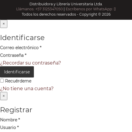
Distribuidora y Librería Universitaria Ltda.
Llámanos: +57 3125347050
|
Escríbenos por WhatsApp:
Todos los derechos reservados - Copyright © 2026
×
Identificarse
Correo electrónico
*
Contraseña
*
¿Recordar su contraseña?
Identificarse
Recuérdeme
¿No tiene una cuenta?
×
Registrar
Nombre
*
Usuario
*