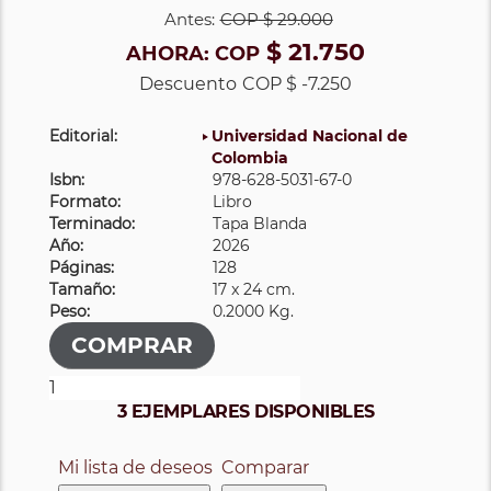
Antes:
COP
$ 29.000
$ 21.750
AHORA:
COP
Descuento
COP $ -7.250
Editorial:
Universidad Nacional de
Colombia
Isbn:
978-628-5031-67-0
Formato:
Libro
Terminado:
Tapa Blanda
Año:
2026
Páginas:
128
Tamaño:
17 x 24 cm.
Peso:
0.2000 Kg.
3 EJEMPLARES DISPONIBLES
Mi lista de deseos
Comparar