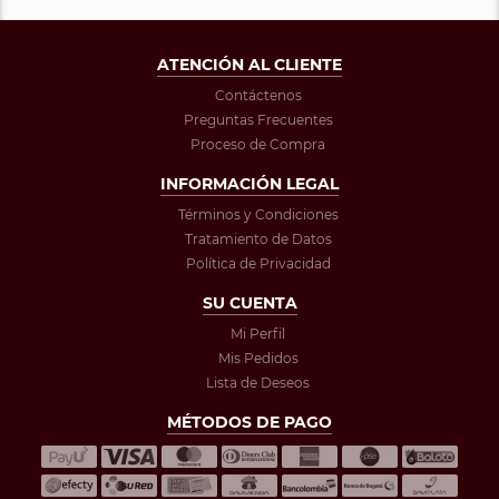
ATENCIÓN AL CLIENTE
Contáctenos
Preguntas Frecuentes
Proceso de Compra
INFORMACIÓN LEGAL
Términos y Condiciones
Tratamiento de Datos
Política de Privacidad
SU CUENTA
Mi Perfil
Mis Pedidos
Lista de Deseos
MÉTODOS DE PAGO