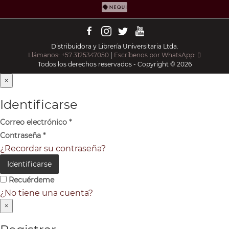
Distribuidora y Librería Universitaria Ltda.
Llámanos: +57 3125347050
|
Escríbenos por WhatsApp:
Todos los derechos reservados - Copyright © 2026
×
Identificarse
Correo electrónico
*
Contraseña
*
¿Recordar su contraseña?
Identificarse
Recuérdeme
¿No tiene una cuenta?
×