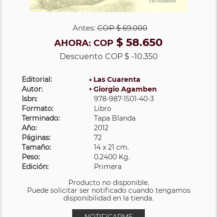
Antes:
COP
$ 69.000
$ 58.650
AHORA:
COP
Descuento
COP $ -10.350
Editorial:
Las Cuarenta
Autor:
Giorgio Agamben
Isbn:
978-987-1501-40-3
Formato:
Libro
Terminado:
Tapa Blanda
Año:
2012
Páginas:
72
Tamaño:
14 x 21 cm.
Peso:
0.2400 Kg.
Edición:
Primera
Producto no disponible.
Puede solicitar ser notificado cuando tengamos
disponibilidad en la tienda.
NOTIFICARME