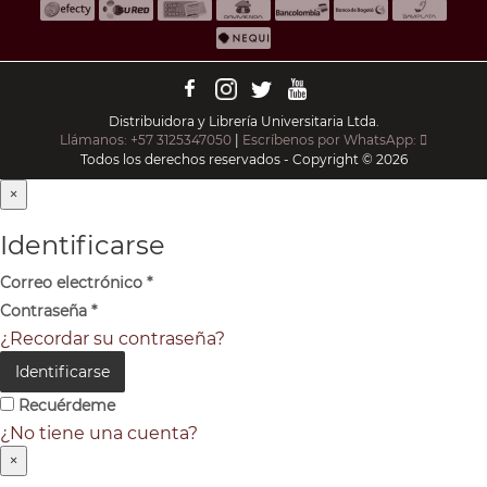
Distribuidora y Librería Universitaria Ltda.
Llámanos: +57 3125347050
|
Escríbenos por WhatsApp:
Todos los derechos reservados - Copyright © 2026
×
Identificarse
Correo electrónico
*
Contraseña
*
¿Recordar su contraseña?
Identificarse
Recuérdeme
¿No tiene una cuenta?
×