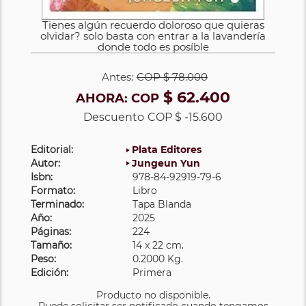
Tienes algún recuerdo doloroso que quieras
olvidar? solo basta con entrar a la lavandería
donde todo es posíble
Antes:
COP
$ 78.000
$ 62.400
AHORA:
COP
Descuento
COP $ -15.600
Editorial:
Plata Editores
Autor:
Jungeun Yun
Isbn:
978-84-92919-79-6
Formato:
Libro
Terminado:
Tapa Blanda
Año:
2025
Páginas:
224
Tamaño:
14 x 22 cm.
Peso:
0.2000 Kg.
Edición:
Primera
Producto no disponible.
Puede solicitar ser notificado cuando tengamos