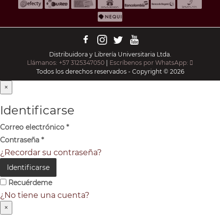
Distribuidora y Librería Universitaria Ltda.
Llámanos: +57 3125347050
|
Escríbenos por WhatsApp:
Todos los derechos reservados - Copyright © 2026
×
Identificarse
Correo electrónico
*
Contraseña
*
¿Recordar su contraseña?
Identificarse
Recuérdeme
¿No tiene una cuenta?
×