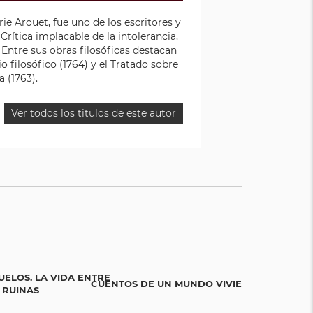
e Arouet, fue uno de los escritores y
 Crítica implacable de la intolerancia,
 Entre sus obras filosóficas destacan
rio filosófico (1764) y el Tratado sobre
a (1763).
Ver todos los titulos de este autor
UELOS. LA VIDA ENTRE
CUENTOS DE UN MUNDO VIVIENTE
BICIGR
 RUINAS