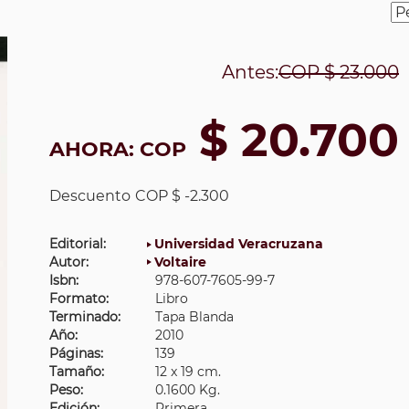
Antes:
COP
$ 23.000
$ 20.700
AHORA:
COP
Descuento
COP $ -2.300
Editorial:
Universidad Veracruzana
Autor:
Voltaire
Isbn:
978-607-7605-99-7
Formato:
Libro
Terminado:
Tapa Blanda
Año:
2010
Páginas:
139
Tamaño:
12 x 19 cm.
Peso:
0.1600 Kg.
Edición:
Primera