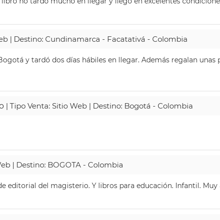
 libro no tardó mucho en llegar y llegó en excelentes condicione
Web | Destino: Cundinamarca - Facatativá - Colombia
ogotá y tardó dos días hábiles en llegar. Además regalan unas p
o
| Tipo Venta: Sitio Web | Destino: Bogotá - Colombia
 Web | Destino: BOGOTA - Colombia
 editorial del magisterio. Y libros para educación. Infantil. Mu