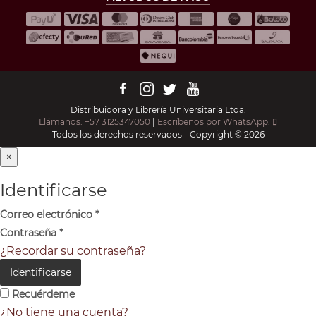
Distribuidora y Librería Universitaria Ltda.
Llámanos: +57 3125347050
|
Escríbenos por WhatsApp:
Todos los derechos reservados - Copyright © 2026
×
Identificarse
Correo electrónico
*
Contraseña
*
¿Recordar su contraseña?
Identificarse
Recuérdeme
¿No tiene una cuenta?