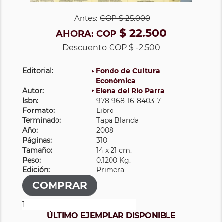
Antes:
COP
$ 25.000
$ 22.500
AHORA:
COP
Descuento
COP $ -2.500
Editorial:
Fondo de Cultura
Económica
Autor:
Elena del Río Parra
Isbn:
978-968-16-8403-7
Formato:
Libro
Terminado:
Tapa Blanda
Año:
2008
Páginas:
310
Tamaño:
14 x 21 cm.
Peso:
0.1200 Kg.
Edición:
Primera
ÚLTIMO EJEMPLAR DISPONIBLE