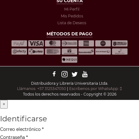
SU CUENTA
Mi Perfil
Mis Pedidos
Lista de Deseos
MÉTODOS DE PAGO
Distribuidora y Librería Universitaria Ltda.
Llámanos: +57 3125347050
|
Escríbenos por WhatsApp:
Todos los derechos reservados - Copyright © 2026
×
Identificarse
Correo electrónico
*
Contraseña
*