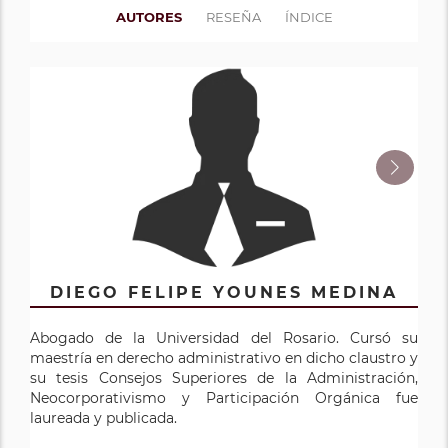
AUTORES
RESEÑA
ÍNDICE
DIEGO FELIPE YOUNES MEDINA
DIEGO YOUNES MORENO
Abogado de la Universidad del Rosario. Cursó su
Diego Younes Moreno, Ex magistrado, Ex ministro y Ex
maestría en derecho administrativo en dicho claustro y
director de la Función Pública lanzó recientemente en
su tesis Consejos Superiores de la Administración,
Bogotá su último trabajo “VÍA GUBERNATIVA –
Neocorporativismo y Participación Orgánica fue
CONCILIACIÓN – ARBITRAMEN TO:
laureada y publicada.
Sus posibilidades para la descongestión en lo
contencioso administrativo”, de la Colección Reformas