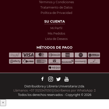
Términos y Condiciones
Tratamiento de Datos
Política de Privacidad
SU CUENTA
Mi Perfil
Mis Pedidos
Lista de Deseos
MÉTODOS DE PAGO
Distribuidora y Librería Universitaria Ltda.
Llámanos: +57 3125347050
|
Escríbenos por WhatsApp:
Todos los derechos reservados - Copyright © 2026
×