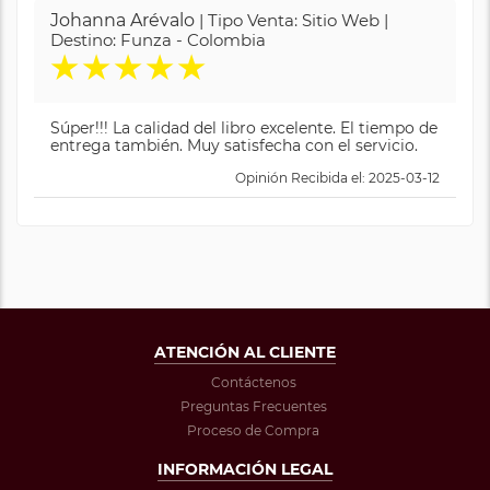
Johanna Arévalo
| Tipo Venta: Sitio Web |
Destino: Funza - Colombia
★
★
★
★
★
Súper!!! La calidad del libro excelente. El tiempo de
entrega también. Muy satisfecha con el servicio.
Opinión Recibida el: 2025-03-12
ATENCIÓN AL CLIENTE
Contáctenos
Preguntas Frecuentes
Proceso de Compra
INFORMACIÓN LEGAL