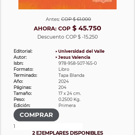
Antes:
COP
$ 61.000
$ 45.750
AHORA:
COP
Descuento
COP $ -15.250
Editorial:
Universidad del Valle
Autor:
Jesus Valencia
Isbn:
978-958-507-165-0
Formato:
Libro
Terminado:
Tapa Blanda
Año:
2024
Páginas:
204
Tamaño:
17 x 24 cm.
Peso:
0.2500 Kg.
Edición:
Primera
2 EJEMPLARES DISPONIBLES