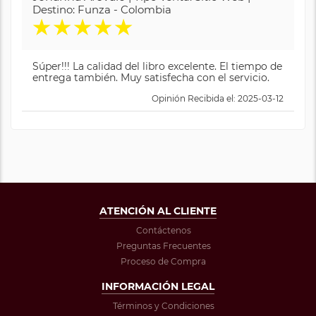
Destino: Funza - Colombia
★
★
★
★
★
Súper!!! La calidad del libro excelente. El tiempo de
entrega también. Muy satisfecha con el servicio.
Opinión Recibida el: 2025-03-12
ATENCIÓN AL CLIENTE
Contáctenos
Preguntas Frecuentes
Proceso de Compra
INFORMACIÓN LEGAL
Términos y Condiciones