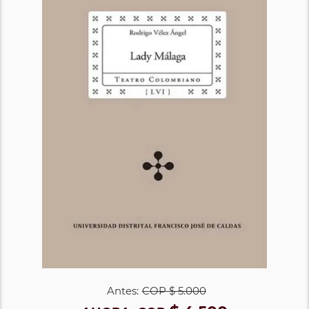
Antes:
COP
$ 5.000