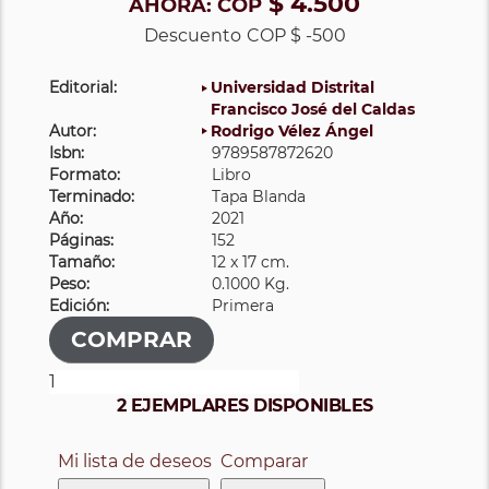
$ 4.500
AHORA:
COP
Descuento
COP $ -500
Editorial:
Universidad Distrital
Francisco José del Caldas
Autor:
Rodrigo Vélez Ángel
Isbn:
9789587872620
Formato:
Libro
Terminado:
Tapa Blanda
Año:
2021
Páginas:
152
Tamaño:
12 x 17 cm.
Peso:
0.1000 Kg.
Edición:
Primera
2 EJEMPLARES DISPONIBLES
Mi lista de deseos
Comparar