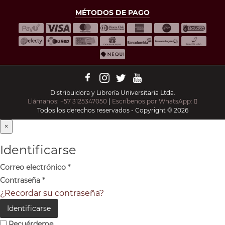
MÉTODOS DE PAGO
Distribuidora y Librería Universitaria Ltda.
Llámanos: +57 3125347050
|
Escríbenos por WhatsApp:
Todos los derechos reservados - Copyright © 2026
×
Identificarse
Correo electrónico
*
Contraseña
*
¿Recordar su contraseña?
Identificarse
Recuérdeme