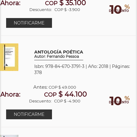
$ 35.100
Ahora:
COP
10
%
Descuento:
COP $ -3.900
DESCUENTO
NOTIFICARME
ANTOLOGÍA POÉTICA
Autor: Fernando Pessoa
Isbn: 978-84-670-3791-3 | Año: 2018 | Páginas:
378
Antes:
COP
$ 49.000
$ 44.100
Ahora:
COP
10
%
Descuento:
COP $ -4.900
DESCUENTO
NOTIFICARME