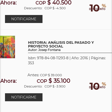
$ 40.500
Ahora:
COP
10
%
Descuento:
COP $ -4.500
DESCUENTO
NOTIFICARME
HISTORIA: ANÁLISIS DEL PASADO Y
PROYECTO SOCIAL
Autor: Josep Fontana
Isbn: 978-84-08-11293-8 | Año: 2016 | Páginas:
353
Antes:
COP
$ 39.000
$ 35.100
Ahora:
COP
10
%
Descuento:
COP $ -3.900
DESCUENTO
NOTIFICARME