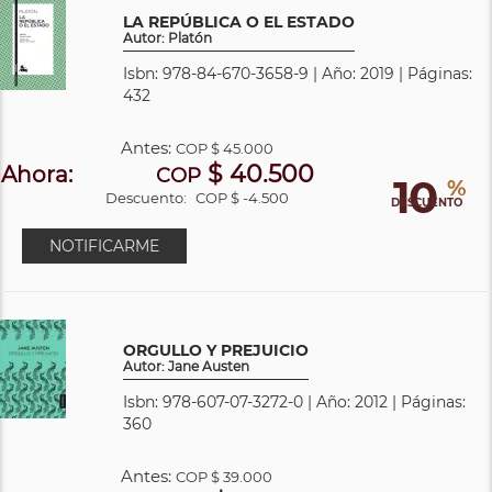
LA REPÚBLICA O EL ESTADO
Autor: Platón
Isbn: 978-84-670-3658-9 | Año: 2019 | Páginas:
432
Antes:
COP
$ 45.000
$ 40.500
Ahora:
COP
10
%
Descuento:
COP $ -4.500
DESCUENTO
NOTIFICARME
ORGULLO Y PREJUICIO
Autor: Jane Austen
Isbn: 978-607-07-3272-0 | Año: 2012 | Páginas:
360
Antes:
COP
$ 39.000