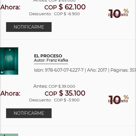
$ 62.100
Ahora:
COP
10
%
Descuento:
COP $ -6.900
DESCUENTO
NOTIFICARME
EL PROCESO
Autor: Franz Kafka
Isbn: 978-607-07-6227-7 | Año: 2017 | Páginas: 351
Antes:
COP
$ 39.000
$ 35.100
Ahora:
COP
10
%
Descuento:
COP $ -3.900
DESCUENTO
NOTIFICARME