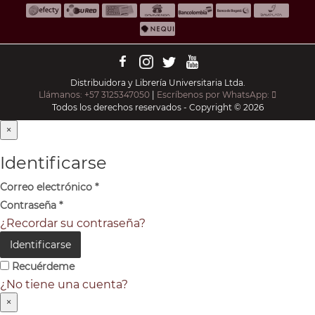
Distribuidora y Librería Universitaria Ltda.
Llámanos: +57 3125347050
|
Escríbenos por WhatsApp:
Todos los derechos reservados - Copyright © 2026
×
Identificarse
Correo electrónico
*
Contraseña
*
¿Recordar su contraseña?
Identificarse
Recuérdeme
¿No tiene una cuenta?
×