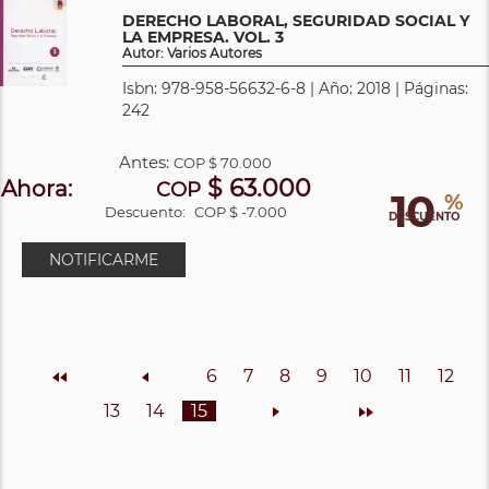
DERECHO LABORAL, SEGURIDAD SOCIAL Y
LA EMPRESA. VOL. 3
Autor: Varios Autores
Isbn: 978-958-56632-6-8 | Año: 2018 | Páginas:
242
Antes:
COP
$ 70.000
$ 63.000
Ahora:
COP
10
%
Descuento:
COP $ -7.000
DESCUENTO
NOTIFICARME
Inicio
Anterior
6
7
8
9
10
11
12
13
14
15
Siguiente
Final