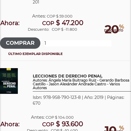
201
Antes:
COP
$ 59.000
$ 47.200
Ahora:
COP
20
%
Descuento:
COP $ -11.800
DESCUENTO
ÚLTIMO EJEMPLAR DISPONIBLE
LECCIONES DE DERECHO PENAL
Autores: Ángela María Buitrago Ruiz - Gerardo Barbosa
Castillo - Jason Alexánder Andrade Castro - Varios
Autores
Isbn: 978-958-790-123-8 | Año: 2019 | Páginas:
670
Antes:
COP
$ 104.000
$ 93.600
Ahora:
COP
10
%
Descuento:
COP $ -10.400