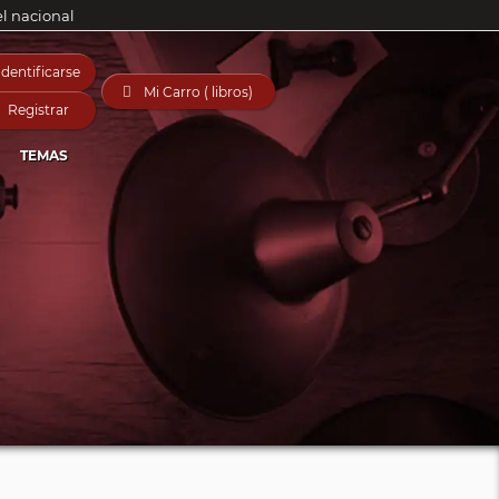
el nacional
Identificarse

Mi Carro ( libros)
Registrar
TEMAS