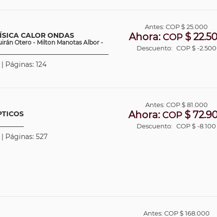
Antes:
COP
$ 25.000
ÍSICA CALOR ONDAS
Ahora:
$ 22.5
COP
uirán Otero - Milton Manotas Albor -
Descuento:
COP $ -2.500
 | Páginas: 124
Antes:
COP
$ 81.000
Ahora:
$ 72.9
PTICOS
COP
Descuento:
COP $ -8.100
 | Páginas: 527
Antes:
COP
$ 168.000