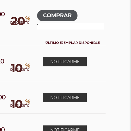
00
20
%
0
DESCUENTO
ÚLTIMO EJEMPLAR DISPONIBLE
20
NOTIFICARME
10
%
DESCUENTO
00
NOTIFICARME
10
%
0
DESCUENTO
00
NOTIFICARME