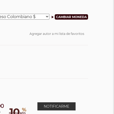
Agregar autor a mi lista de favoritos
00
NOTIFICARME
10
%
0
DESCUENTO