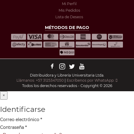
Mi Perfil
Mis Pedidos
Lista de Deseos
MÉTODOS DE PAGO
Distribuidora y Librería Universitaria Ltda.
Llámanos: +57 3125347050
|
Escríbenos por WhatsApp:
Todos los derechos reservados - Copyright © 2026
×
Identificarse
Correo electrónico
*
Contraseña
*