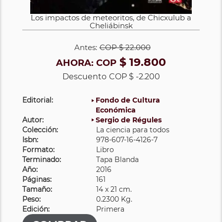
Los impactos de meteoritos, de Chicxulub a
Cheliábinsk
Antes:
COP
$ 22.000
$ 19.800
AHORA:
COP
Descuento
COP $ -2.200
Editorial:
Fondo de Cultura
Económica
Autor:
Sergio de Régules
Colección:
La ciencia para todos
Isbn:
978-607-16-4126-7
Formato:
Libro
Terminado:
Tapa Blanda
Año:
2016
Páginas:
161
Tamaño:
14 x 21 cm.
Peso:
0.2300 Kg.
Edición:
Primera