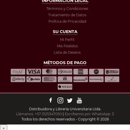
INFORMACIÓN LEGAL
Términos y Condiciones
Tratamiento de Datos
Política de Privacidad
SU CUENTA
Mi Perfil
Mis Pedidos
Lista de Deseos
MÉTODOS DE PAGO
Distribuidora y Librería Universitaria Ltda.
Llámanos: +57 3125347050
|
Escríbenos por WhatsApp:
Todos los derechos reservados - Copyright © 2026
×