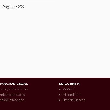
 | Páginas: 254
RMACIÓN LEGAL
SU CUENTA
inos y Condiciones
Mi Perfil
amiento de Datos
Mis Pedidos
ica de Privacidad
Lista de Deseos