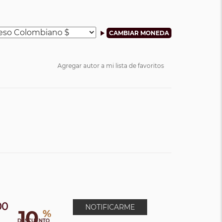
Agregar autor a mi lista de favoritos
00
NOTIFICARME
10
%
DESCUENTO