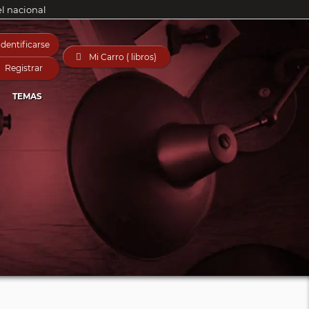
el nacional
Identificarse

Mi Carro ( libros)
Registrar
TEMAS