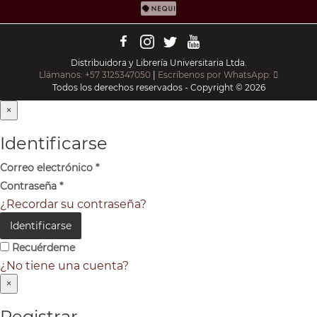
Distribuidora y Librería Universitaria Ltda.
Llámanos: +57 3125347050
|
Escríbenos por WhatsApp:
Todos los derechos reservados - Copyright © 2026
×
Identificarse
Correo electrónico
*
Contraseña
*
¿Recordar su contraseña?
Identificarse
Recuérdeme
¿No tiene una cuenta?
×
Registrar