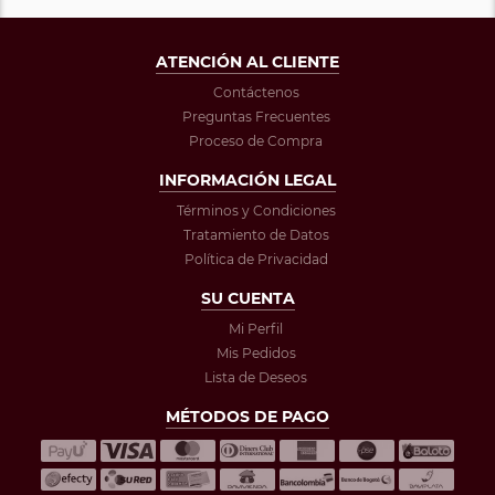
ATENCIÓN AL CLIENTE
Contáctenos
Preguntas Frecuentes
Proceso de Compra
INFORMACIÓN LEGAL
Términos y Condiciones
Tratamiento de Datos
Política de Privacidad
SU CUENTA
Mi Perfil
Mis Pedidos
Lista de Deseos
MÉTODOS DE PAGO